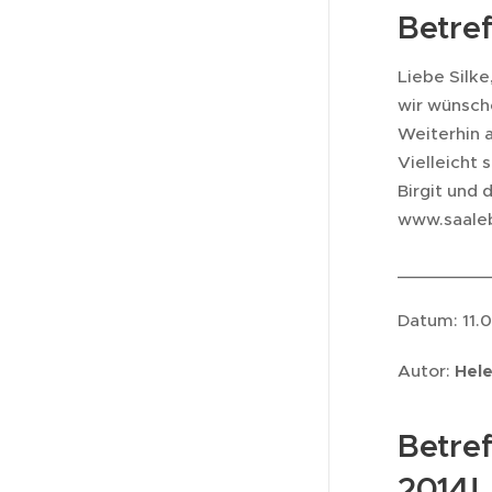
Betre
Liebe Silke
wir wünsch
Weiterhin a
Vielleicht 
Birgit und
www.saale
_________
Datum: 11.
Autor:
Hel
Betref
2014!