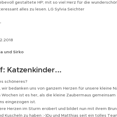
iebevoll gestaltete HP; mit so viel Herz für die wunderschö
teressant alles zu lesen. LG Sylvia Seichter
_
12.2018
a und Sirko
f: Katzenkinder...
 es schöneres?
, wir bedanken uns von ganzem Herzen für unsere kleine Näni
n Wochen ist es her, als die kleine Zaubermaus gemeinsam
ns eingezogen ist.
ere Herzen im Sturm erobert und bildet nun mit ihrem Brun
nd Kuscheln zu haben :-)Du und Matthias seit ein tolles Tea