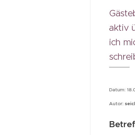
Gästeb
aktiv 
ich mi
schrei
Datum: 18.
Autor:
seic
Betref