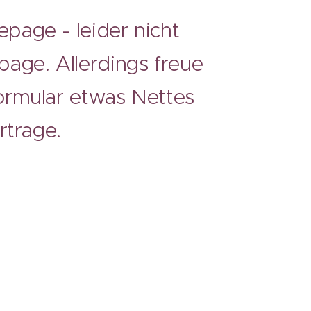
page - leider nic
ht
age. Allerdings freue
ormular etwas Nettes
rtrage.