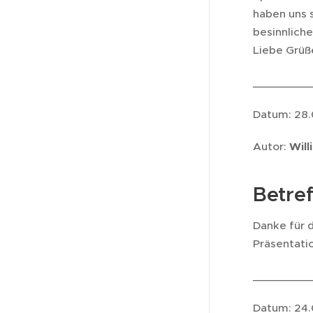
haben uns 
besinnlich
Liebe Grüß
_________
Datum: 28.
Autor:
Will
Betref
Danke für d
Präsentati
_________
Datum: 24.