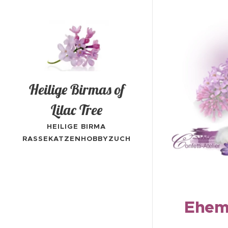
Heilige Birmas of
Lilac Tree
HEILIGE BIRMA
RASSEKATZENHOBBYZUCH
Mitglied im
T
Edelkatzenclub Zwickau-
Meerane e.V.
Ehem