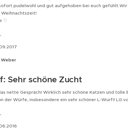
sofort pudelwohl und gut aufgehoben bei euch gefühlt.Wir
e Weihnachtszeit!
e ♡
_
09.2017
i Weber
f: Sehr schöne Zucht
as nette Gespräch! Wirklich sehr schöne Katzen und tolle B
on der Würfe, insbesondere ein sehr schöner L-Wurf!! LG vo
_
06.2016